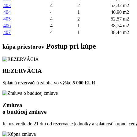
403
4
2
53,32 m2
404
4
1
40,90 m2
405
4
2
52,57 m2
406
4
1
38,74 m2
407
4
1
38,44 m2
Postup pri kúpe
kúpa priestorov
REZERVÁCIA
Splatná rezervačná záloha vo výške
5 000 EUR
.
Zmluva
o budúcej zmluve
Jej uzavretie do 21 dní od rezervácie jednotky a splatnosť kúpnej ce