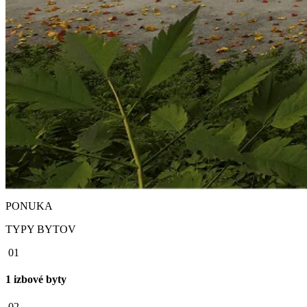
PONUKA
TYPY BYTOV
01
1 izbové byty
02