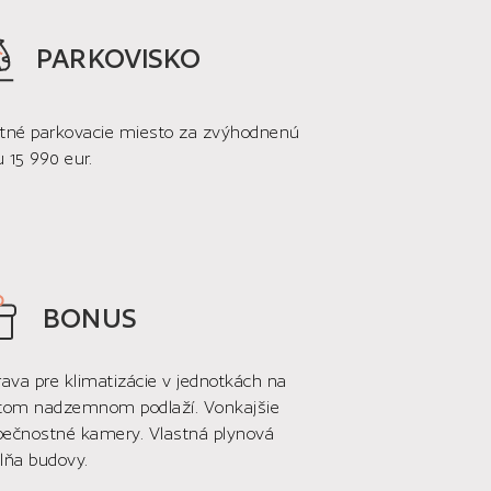
PARKOVISKO
stné parkovacie miesto za zvýhodnenú
 15 990 eur.
BONUS
rava pre klimatizácie v jednotkách na
rtom nadzemnom podlaží. Vonkajšie
pečnostné kamery. Vlastná plynová
lňa budovy.