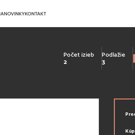
IA
NOVINKY
KONTAKT
Počet izieb
Podlažie
2
3
Pre
Kúp