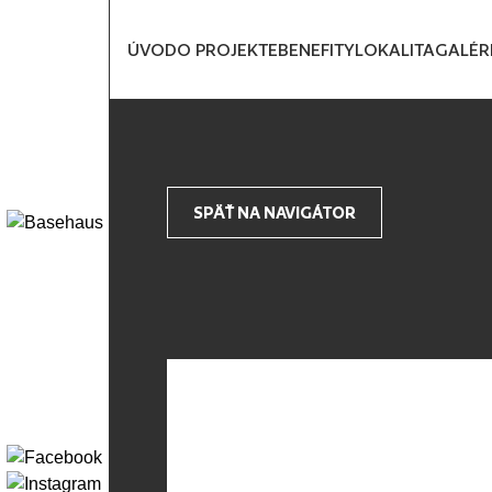
ÚVOD
O PROJEKTE
BENEFITY
LOKALITA
GALÉR
SPÄŤ NA NAVIGÁTOR