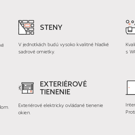
STENY
V jednotkách budú vysoko kvalitné hladké
Kval
ké
sadrové omietky.
s WC
EXTERIÉROVÉ
TIENENIE
Inte
Exteriérové elektricky ovládané tienenie
klom.
Prot
okien.