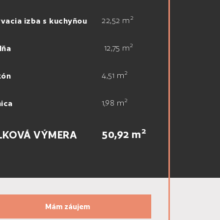
2
22,52 m
vacia izba s kuchyňou
2
12,75 m
lňa
2
4,51 m
kón
2
1,98 m
nica
2
50,92 m
LKOVÁ VÝMERA
Mám záujem