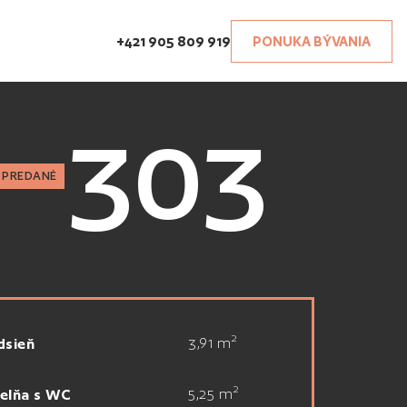
+421 905 809 919
PONUKA BÝVANIA
303
PREDANÉ
2
3,91 m
dsieň
2
5,25 m
elňa s WC