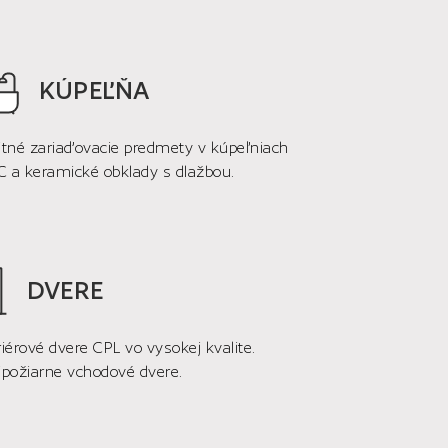
KÚPEĽŇA
itné zariaďovacie predmety v kúpeľniach
 a keramické obklady s dlažbou.
DVERE
riérové dvere CPL vo vysokej kvalite.
ipožiarne vchodové dvere.