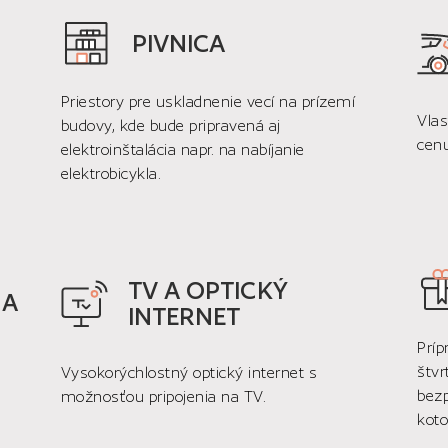
PIVNICA
Priestory pre uskladnenie vecí na prízemí
Vla
budovy, kde bude pripravená aj
cenu
elektroinštalácia napr. na nabíjanie
elektrobicykla.
TV A OPTICKÝ
HA
INTERNET
Príp
štv
Vysokorýchlostný optický internet s
bez
možnosťou pripojenia na TV.
koto