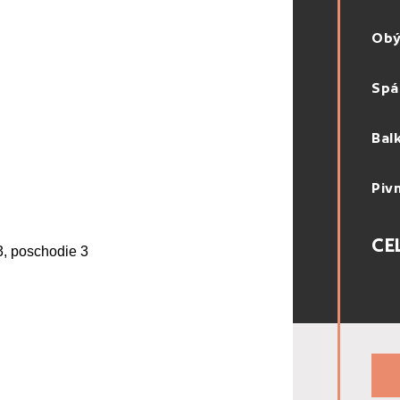
Obý
Spá
Bal
Piv
CE