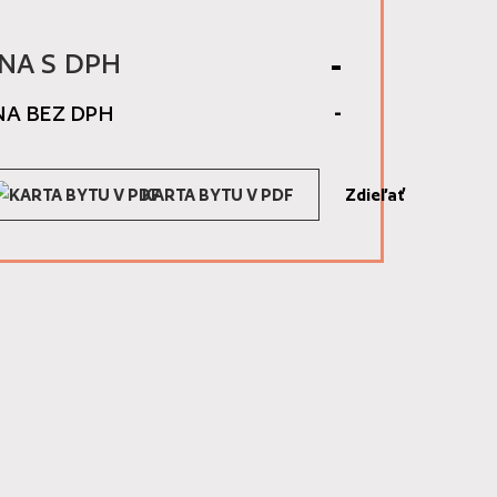
-
NA S DPH
-
NA BEZ DPH
KARTA BYTU V PDF
Zdieľať