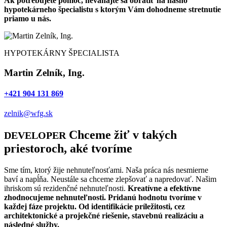
Ak potrebujete pomoc, neváhajte sa obrátiť na nášho
hypotekárneho špecialistu s ktorým Vám dohodneme stretnutie
priamo u nás.
HYPOTEKÁRNY ŠPECIALISTA
Martin Zelník, Ing.
+421 904 131 869
zelnik@wfg.sk
Chceme žiť v takých
DEVELOPER
priestoroch, aké tvoríme
Sme tím, ktorý žije nehnuteľnosťami. Naša práca nás nesmierne
baví a napĺňa. Neustále sa chceme zlepšovať a napredovať. Našim
ihriskom sú rezidenčné nehnuteľnosti.
Kreatívne a efektívne
zhodnocujeme nehnuteľnosti. Pridanú hodnotu tvoríme v
každej fáze projektu. Od identifikácie príležitosti, cez
architektonické a projekčné riešenie, stavebnú realizáciu a
následné služby.