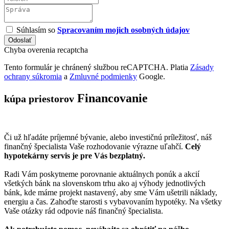
Súhlasím so
Spracovaním mojich osobných údajov
Odoslať
Chyba overenia recaptcha
Tento formulár je chránený službou reCAPTCHA.
Platia
Zásady
ochrany súkromia
a
Zmluvné podmienky
Google.
Financovanie
kúpa priestorov
Či už hľadáte príjemné bývanie, alebo investičnú príležitosť, náš
finančný špecialista Vaše rozhodovanie výrazne uľahčí.
Celý
hypotekárny servis je pre Vás bezplatný.
Radi Vám poskytneme porovnanie aktuálnych ponúk a akcií
všetkých bánk na slovenskom trhu ako aj výhody jednotlivých
bánk, kde máme projekt nastavený, aby sme Vám ušetrili náklady,
energiu a čas. Zahoďte starosti s vybavovaním hypotéky. Na všetky
Vaše otázky rád odpovie náš finančný špecialista.