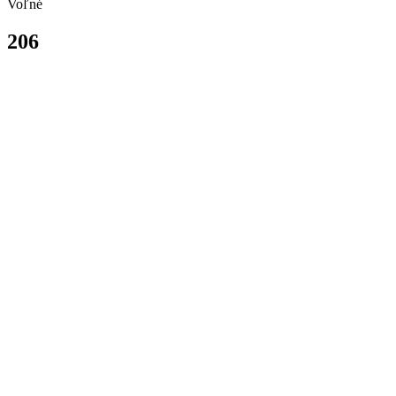
Voľné
206