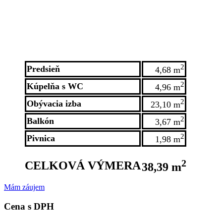
2
Predsieň
4,68 m
2
Kúpelňa s WC
4,96 m
2
Obývacia izba
23,10 m
2
Balkón
3,67 m
2
Pivnica
1,98 m
2
CELKOVÁ VÝMERA
38,39 m
Mám záujem
Cena s DPH