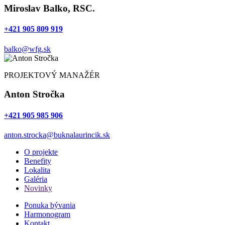
Miroslav Balko, RSC.
+421 905 809 919
balko@wfg.sk
PROJEKTOVÝ MANAŽÉR
Anton Stročka
+421 905 985 906
anton.strocka@buknalaurincik.sk
O projekte
Benefity
Lokalita
Galéria
Novinky
Ponuka bývania
Harmonogram
Kontakt