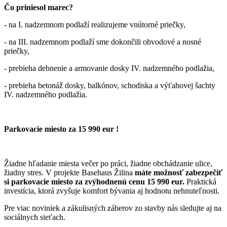
Čo priniesol marec?
- na I. nadzemnom podlaží realizujeme vnútorné priečky,
- na III. nadzemnom podlaží sme dokončili obvodové a nosné
priečky,
- prebieha debnenie a armovanie dosky IV. nadzemného podlažia,
- prebieha betonáž dosky, balkónov, schodiska a výťahovej šachty
IV. nadzemného podlažia.
Parkovacie miesto za 15 990 eur !
Žiadne hľadanie miesta večer po práci, žiadne obchádzanie ulice,
žiadny stres. V projekte Basehaus Žilina
máte možnosť zabezpečiť
si parkovacie miesto za zvýhodnenú cenu 15 990 eur.
Praktická
investícia, ktorá zvyšuje komfort bývania aj hodnotu nehnuteľnosti.
Pre viac noviniek a zákulisných záberov zo stavby nás sledujte aj na
sociálnych sieťach.