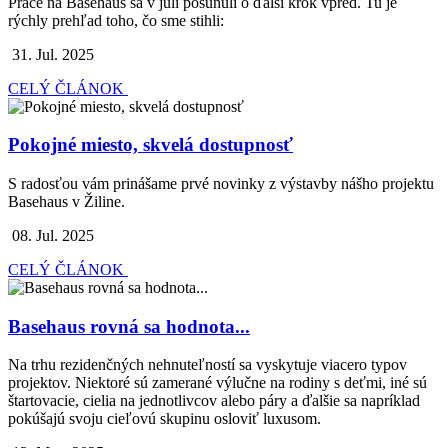
Práce na Basehaus sa v júli posunuli o ďalší krok vpred. Tu je
rýchly prehľad toho, čo sme stihli:
31. Jul. 2025
CELÝ ČLÁNOK
Pokojné miesto, skvelá dostupnosť
S radosťou vám prinášame prvé novinky z výstavby nášho projektu
Basehaus v Žiline.
08. Jul. 2025
CELÝ ČLÁNOK
Basehaus rovná sa hodnota...
Na trhu rezidenčných nehnuteľností sa vyskytuje viacero typov
projektov. Niektoré sú zamerané výlučne na rodiny s deťmi, iné sú
štartovacie, cielia na jednotlivcov alebo páry a ďalšie sa napríklad
pokúšajú svoju cieľovú skupinu osloviť luxusom.