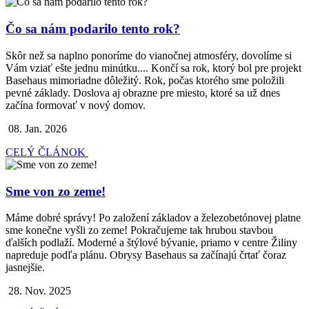
Čo sa nám podarilo tento rok?
Skôr než sa naplno ponoríme do vianočnej atmosféry, dovolíme si
Vám vziať ešte jednu minútku.... Končí sa rok, ktorý bol pre projekt
Basehaus mimoriadne dôležitý. Rok, počas ktorého sme položili
pevné základy. Doslova aj obrazne pre miesto, ktoré sa už dnes
začína formovať v nový domov.
08. Jan. 2026
CELÝ ČLÁNOK
Sme von zo zeme!
Máme dobré správy! Po založení základov a železobetónovej platne
sme konečne vyšli zo zeme! Pokračujeme tak hrubou stavbou
ďalších podlaží. Moderné a štýlové bývanie, priamo v centre Žiliny
napreduje podľa plánu. Obrysy Basehaus sa začínajú črtať čoraz
jasnejšie.
28. Nov. 2025