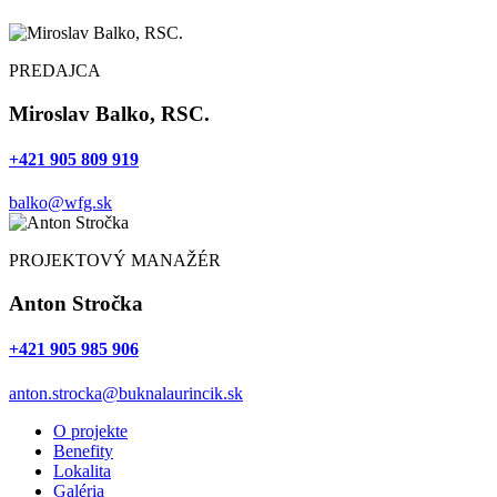
PREDAJCA
Miroslav Balko, RSC.
+421 905 809 919
balko@wfg.sk
PROJEKTOVÝ MANAŽÉR
Anton Stročka
+421 905 985 906
anton.strocka@buknalaurincik.sk
O projekte
Benefity
Lokalita
Galéria